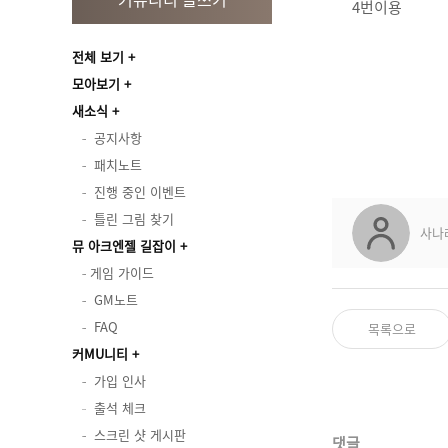
4번이용
전체 보기
모아보기
새소식
공지사항
패치노트
진행 중인 이벤트
틀린 그림 찾기
사나
뮤 아크엔젤 길잡이
게임 가이드
GM노트
FAQ
목록으로
커MU니티
가입 인사
출석 체크
스크린 샷 게시판
댓글