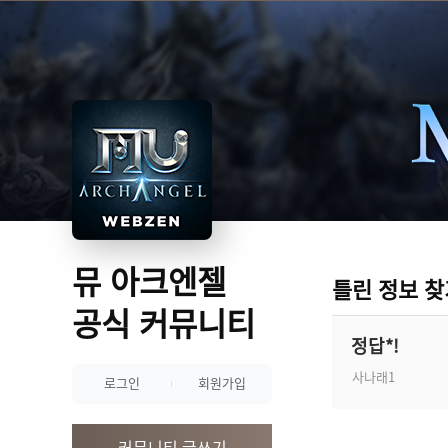
뮤 아크엔젤
틀린 정보 찾
공식 커뮤니티
정답*!
사나래1
로그인
회원가입
커뮤니티 글쓰기