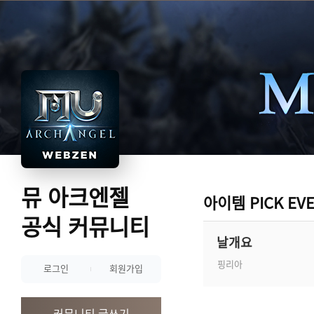
뮤 아크엔젤
아이템 PICK EV
공식 커뮤니티
날개요
핑리아
로그인
회원가입
커뮤니티 글쓰기