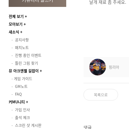
날개 재료 좀 주세요.
전체 보기
모아보기
새소식
공지사항
패치노트
진행 중인 이벤트
틀린 그림 찾기
핑리아
뮤 아크엔젤 길잡이
게임 가이드
GM노트
FAQ
목록으로
커MU니티
가입 인사
출석 체크
스크린 샷 게시판
댓글