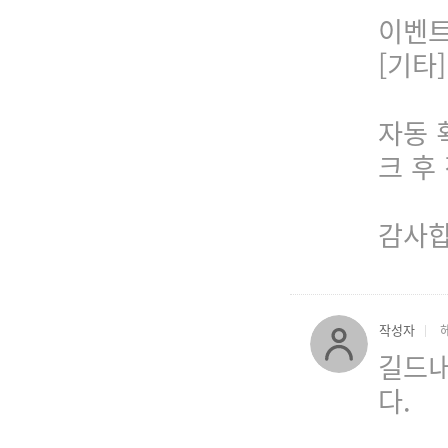
이벤트
[기타
자동 
크 후
감사합
작성자
길드내
다.