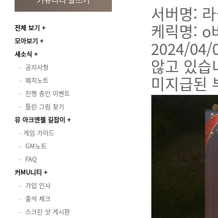
서버명: 라
케릭명: o
전체 보기
모아보기
2024/0
새소식
않고 있습
공지사항
미지급된 
패치노트
진행 중인 이벤트
틀린 그림 찾기
뮤 아크엔젤 길잡이
게임 가이드
GM노트
FAQ
커MU니티
가입 인사
출석 체크
스크린 샷 게시판