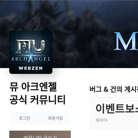
뮤 아크엔젤
버그 & 건의 게시
공식 커뮤니티
이벤트보스
로그인
회원가입
헤라YA
커뮤니티 글쓰기