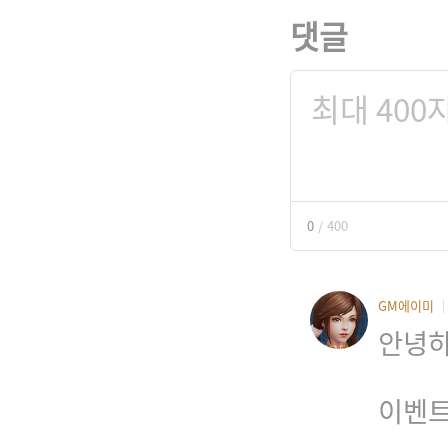
댓글
0
/
400
GM에이미
안녕하
이벤트