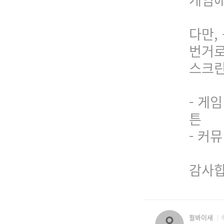
다만,
번거로
스크린
- 게
튼
- 커
감사합니
뭘봐이새