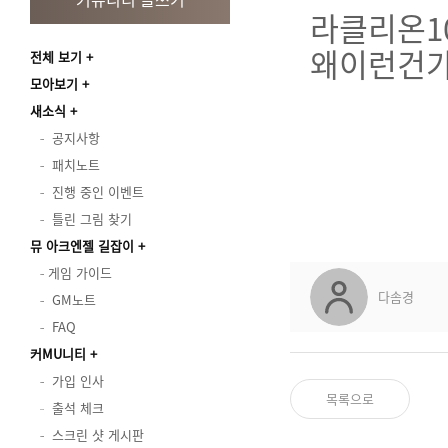
라클리온1
왜이런건가
전체 보기
모아보기
새소식
공지사항
패치노트
진행 중인 이벤트
틀린 그림 찾기
뮤 아크엔젤 길잡이
게임 가이드
다솜경
GM노트
FAQ
커MU니티
가입 인사
목록으로
출석 체크
스크린 샷 게시판