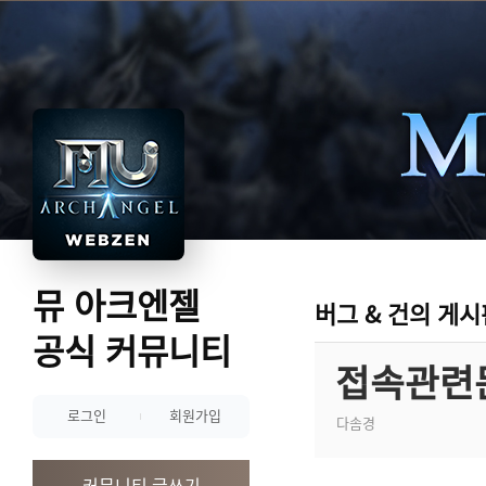
뮤 아크엔젤
버그 & 건의 게시
공식 커뮤니티
접속관련
로그인
회원가입
다솜경
커뮤니티 글쓰기