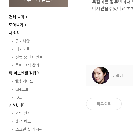
목걸이를 잘못받아서
다시받을수있나요 ㅜ
전체 보기
모아보기
새소식
공지사항
패치노트
진행 중인 이벤트
틀린 그림 찾기
뮤 아크엔젤 길잡이
버럭버
게임 가이드
GM노트
FAQ
목록으로
커MU니티
가입 인사
출석 체크
스크린 샷 게시판