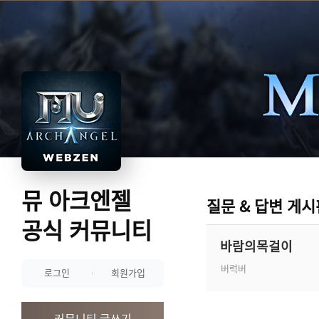
뮤 아크엔젤
질문 & 답변 게시
공식 커뮤니티
바람의목걸이
버럭버
로그인
회원가입
커뮤니티 글쓰기