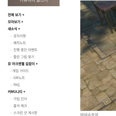
전체 보기
모아보기
새소식
공지사항
패치노트
진행 중인 이벤트
틀린 그림 찾기
뮤 아크엔젤 길잡이
게임 가이드
GM노트
FAQ
커MU니티
가입 인사
출석 체크
스크린 샷 게시판
마야수호자