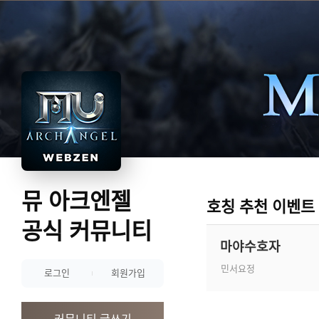
뮤 아크엔젤
호칭 추천 이벤트
공식 커뮤니티
마야수호자
민서요정
로그인
회원가입
커뮤니티 글쓰기