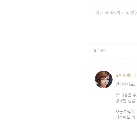
0
/
400
GM에이미
안녕하세요, 
뮤 대률을 수
강력한 힘을
오늘 하루도
다음에도 꼭