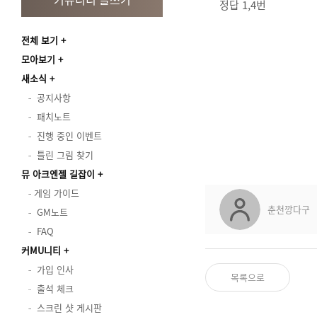
정답 1,4번
전체 보기
모아보기
새소식
공지사항
패치노트
진행 중인 이벤트
틀린 그림 찾기
뮤 아크엔젤 길잡이
게임 가이드
춘천깡다구
GM노트
FAQ
커MU니티
가입 인사
목록으로
출석 체크
스크린 샷 게시판