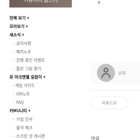
ㅎ
전체 보기
모아보기
새소식
공지사항
패치노트
진행 중인 이벤트
틀린 그림 찾기
설해
뮤 아크엔젤 길잡이
게임 가이드
GM노트
FAQ
목록으로
커MU니티
가입 인사
출석 체크
스크린 샷 게시판
댓글