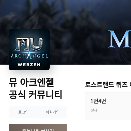
뮤 아크엔젤
로스트랜드 퀴즈
공식 커뮤니티
1번4번
설해
로그인
회원가입
커뮤니티 글쓰기