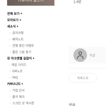
1.4번
전체 보기
모아보기
새소식
공지사항
패치노트
진행 중인 이벤트
틀린 그림 찾기
미샬
뮤 아크엔젤 길잡이
게임 가이드
GM노트
FAQ
목록으로
커MU니티
가입 인사
출석 체크
스크린 샷 게시판
댓글