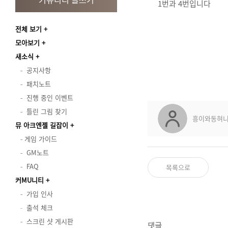
1번과 4번입니다
전체 보기
모아보기
새소식
공지사항
패치노트
진행 중인 이벤트
틀린 그림 찾기
흥이와동혀
뮤 아크엔젤 길잡이
게임 가이드
GM노트
FAQ
목록으로
커MU니티
가입 인사
출석 체크
스크린 샷 게시판
댓글