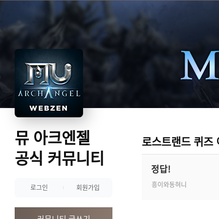
뮤 아크엔젤
로스트랜드 퀴즈
공식 커뮤니티
정답!
흥이와동혀니
로그인
회원가입
커뮤니티 글쓰기