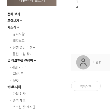
1
4
전체 보기
모아보기
새소식
공지사항
패치노트
진행 중인 이벤트
틀린 그림 찾기
뮤 아크엔젤 길잡이
나왈항
게임 가이드
GM노트
FAQ
목록으로
커MU니티
가입 인사
출석 체크
스크린 샷 게시판