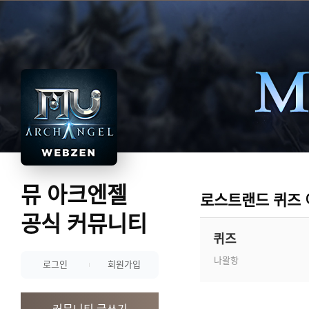
뮤 아크엔젤
로스트랜드 퀴즈
공식 커뮤니티
퀴즈
나왈항
로그인
회원가입
커뮤니티 글쓰기