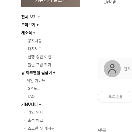
1번4번
전체 보기
모아보기
새소식
공지사항
패치노트
진행 중인 이벤트
틀린 그림 찾기
천지
뮤 아크엔젤 길잡이
게임 가이드
GM노트
FAQ
목록으로
커MU니티
가입 인사
출석 체크
스크린 샷 게시판
댓글