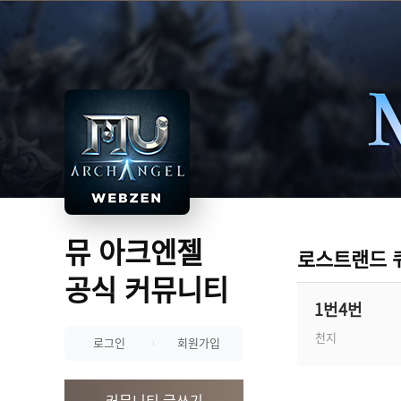
뮤 아크엔젤
로스트랜드 
공식 커뮤니티
1번4번
천지
로그인
회원가입
커뮤니티 글쓰기