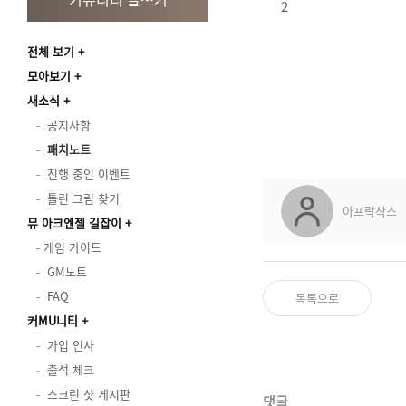
2
전체 보기
모아보기
새소식
공지사항
패치노트
진행 중인 이벤트
틀린 그림 찾기
아프락삭스
뮤 아크엔젤 길잡이
게임 가이드
GM노트
FAQ
목록으로
커MU니티
가입 인사
출석 체크
스크린 샷 게시판
댓글