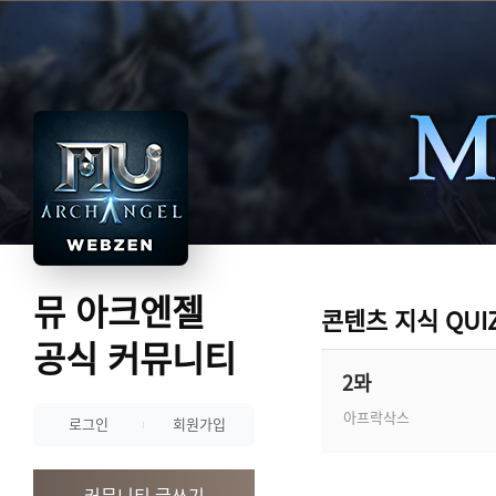
뮤 아크엔젤
콘텐츠 지식 QUI
공식 커뮤니티
2뫄
아프락삭스
로그인
회원가입
커뮤니티 글쓰기