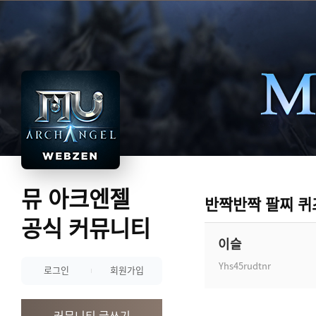
뮤 아크엔젤
반짝반짝 팔찌 퀴
공식 커뮤니티
이슬
Yhs45rudtnr
로그인
회원가입
커뮤니티 글쓰기