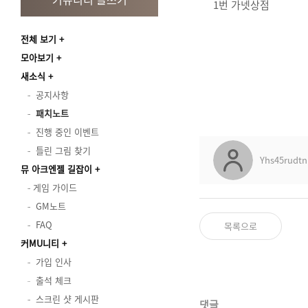
1번 가넷상점
전체 보기
모아보기
새소식
공지사항
패치노트
진행 중인 이벤트
틀린 그림 찾기
Yhs45rudtn
뮤 아크엔젤 길잡이
게임 가이드
GM노트
FAQ
목록으로
커MU니티
가입 인사
출석 체크
스크린 샷 게시판
댓글