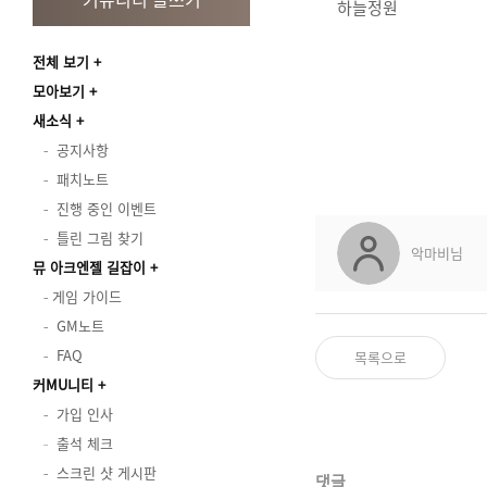
하늘정원
전체 보기
모아보기
새소식
공지사항
패치노트
진행 중인 이벤트
틀린 그림 찾기
악마비님
뮤 아크엔젤 길잡이
게임 가이드
GM노트
FAQ
목록으로
커MU니티
가입 인사
출석 체크
스크린 샷 게시판
댓글