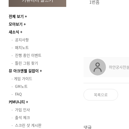
1번흠
전체 보기
모아보기
새소식
공지사항
패치노트
진행 중인 이벤트
틀린 그림 찾기
하얀궁사전
뮤 아크엔젤 길잡이
게임 가이드
GM노트
FAQ
목록으로
커MU니티
가입 인사
출석 체크
스크린 샷 게시판
댓글