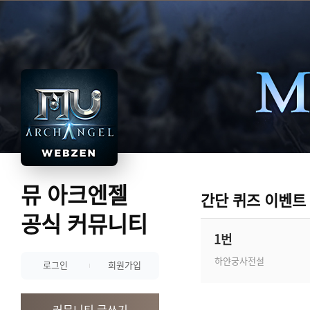
뮤 아크엔젤
간단 퀴즈 이벤트
공식 커뮤니티
1번
하얀궁사전설
로그인
회원가입
커뮤니티 글쓰기