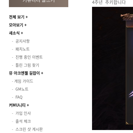
4주년 추키합니다
전체 보기
모아보기
새소식
공지사항
패치노트
진행 중인 이벤트
틀린 그림 찾기
뮤 아크엔젤 길잡이
게임 가이드
GM노트
FAQ
커MU니티
가입 인사
출석 체크
스크린 샷 게시판