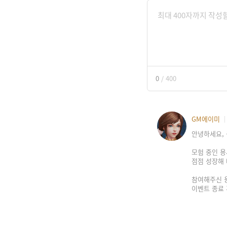
0
/
400
GM에이미
안녕하세요, 
모험 중인 
점점 성장해 
참여해주신 
이벤트 종료