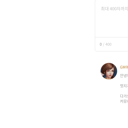
0
/
400
GM
안녕
멋지
다가
커뮤