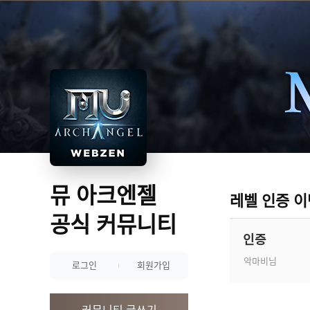
뮤 아크엔젤
레벨 인증 
공식 커뮤니티
인증
악마비님
로그인
회원가입
커뮤니티 글쓰기