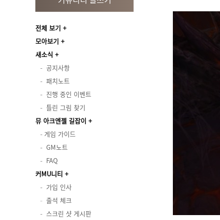
전체 보기
모아보기
새소식
공지사항
패치노트
진행 중인 이벤트
틀린 그림 찾기
뮤 아크엔젤 길잡이
게임 가이드
GM노트
FAQ
커MU니티
가입 인사
출석 체크
스크린 샷 게시판