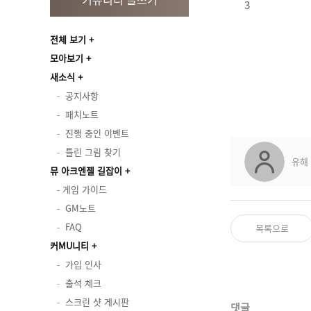
3
전체 보기
모아보기
새소식
공지사항
패치노트
진행 중인 이벤트
틀린 그림 찾기
유해
뮤 아크엔젤 길잡이
게임 가이드
GM노트
FAQ
목록으로
커MU니티
가입 인사
출석 체크
스크린 샷 게시판
댓글