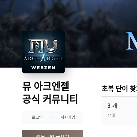
뮤 아크엔젤
초복 단어 찾
공식 커뮤니티
3 개
유해
로그인
회원가입
커뮤니티 글쓰기