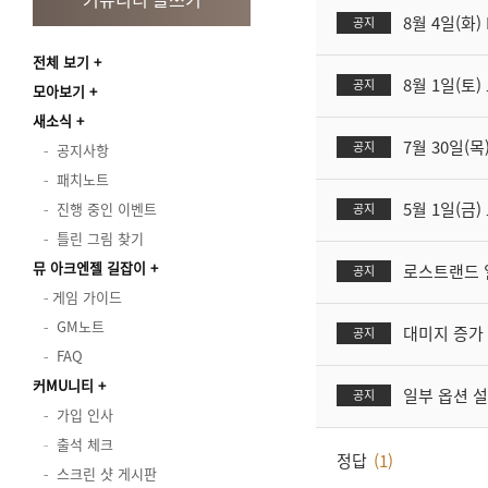
8월 4일(화
공지
전체 보기
8월 1일(토
공지
모아보기
새소식
7월 30일(목
공지
공지사항
패치노트
5월 1일(금
진행 중인 이벤트
공지
틀린 그림 찾기
뮤 아크엔젤 길잡이
로스트랜드 
공지
게임 가이드
GM노트
대미지 증가 
공지
FAQ
커MU니티
일부 옵션 설
공지
가입 인사
출석 체크
정답
(1)
스크린 샷 게시판