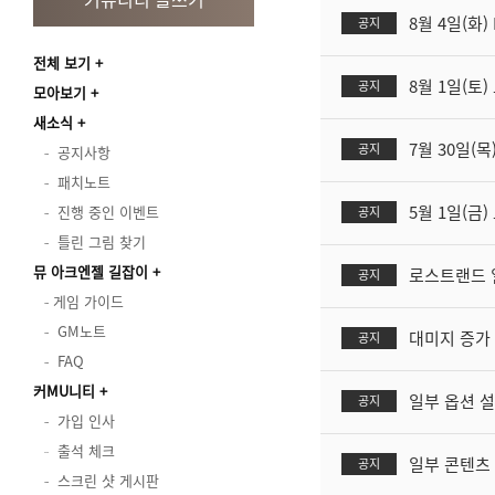
8월 4일(화
공지
전체 보기
8월 1일(토
공지
모아보기
새소식
7월 30일(목
공지
공지사항
패치노트
5월 1일(금
진행 중인 이벤트
공지
틀린 그림 찾기
뮤 아크엔젤 길잡이
로스트랜드 
공지
게임 가이드
GM노트
대미지 증가 
공지
FAQ
커MU니티
일부 옵션 설
공지
가입 인사
출석 체크
일부 콘텐츠 
공지
스크린 샷 게시판