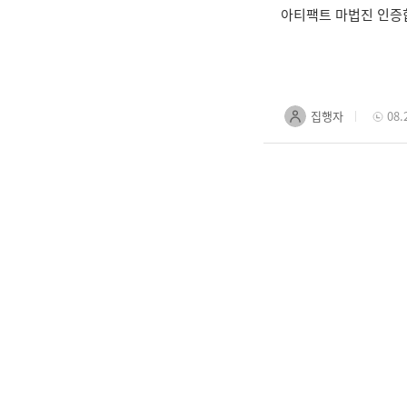
아티팩트 마법진 인증
집행자
08.