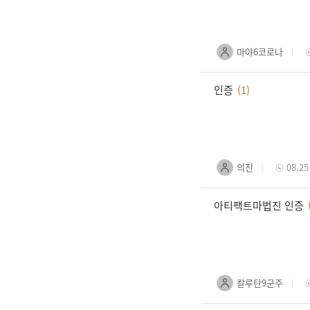
마야6코로나
인증
(1)
의진
08.25
아티팩트마법진 인증
칼루탄9군주