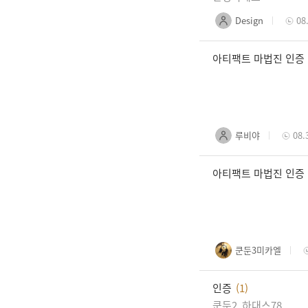
Design
08
아티팩트 마법진 인증
루비야
08.
아티팩트 마법진 인증
쿤둔3미카엘
인증
(1)
쿤둔2 하대스78