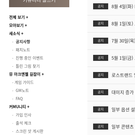
8월 4일(화
공지
전체 보기
8월 1일(토
공지
모아보기
새소식
7월 30일(목
공지
공지사항
패치노트
5월 1일(금
진행 중인 이벤트
공지
틀린 그림 찾기
뮤 아크엔젤 길잡이
로스트랜드 
공지
게임 가이드
GM노트
대미지 증가 
공지
FAQ
커MU니티
일부 옵션 설
공지
가입 인사
출석 체크
일부 콘텐츠 
공지
스크린 샷 게시판